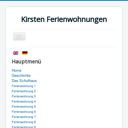
Kirsten Ferienwohnungen
Navigation
an/aus
Startseite
Geschichte
Hauptmenü
Das Schulhaus
Home
Geschichte
Anfahrt
Das Schulhaus
Ferienwohnung 1
Kontakt
Ferienwohnung 2
Ferienwohnung 3
Impressum
Ferienwohnung 4
Ferienwohnung 5
Datenschutz
Ferienwohnung 6
Ferienwohnung 7
Ferienwohnung 8
Ferienwohnung 9