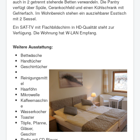
auch in 2 getrennt stehende Betten verwandeln. Die Pantry
verfügt über Spüle, Cerankochfeld und einen Kühlschrank mit
Gefrierfach. Im Wohnbereich stehen ein ausziehbarer Esstisch
mit 2 Sessel.
Ein SAT-TV mit Flachbildschirm in HD-Qualität steht zur
Verfügung. Die Wohnung hat W-LAN Empfang.
Weitere Ausstattung:
Bettwäsche
Handtücher
Geschirrtücher
Reinigungsmitt
el
Haarföhn
Mikrowelle
Kaffeemaschin
e
Wasserkocher
Toaster
Töpfe, Pfanne,
Gläser,
Geschirr
Radio mit CD-Player