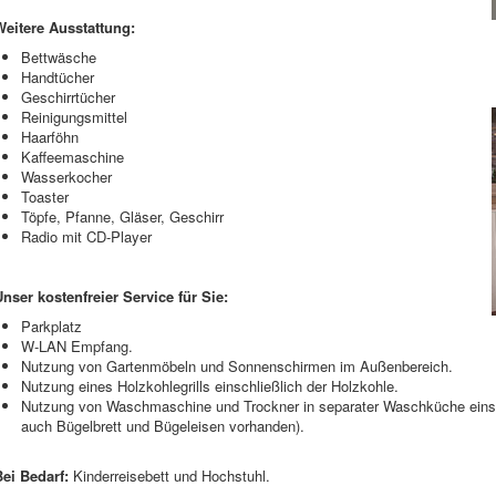
Weitere Ausstattung:
Bettwäsche
Handtücher
Geschirrtücher
Reinigungsmittel
Haarföhn
Kaffeemaschine
Wasserkocher
Toaster
Töpfe, Pfanne, Gläser, Geschirr
Radio mit CD-Player
Unser kostenfreier Service für Sie:
Parkplatz
W-LAN Empfang.
Nutzung von Gartenmöbeln und Sonnenschirmen im Außenbereich.
Nutzung eines Holzkohlegrills einschließlich der Holzkohle.
Nutzung von Waschmaschine und Trockner in separater Waschküche einsc
auch Bügelbrett und Bügeleisen vorhanden).
Bei Bedarf:
Kinderreisebett und Hochstuhl.