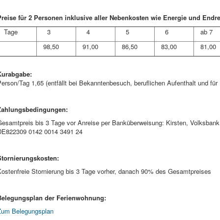
Preise für 2 Personen inklusive aller Nebenkosten wie Energie und Endr
Tage
3
4
5
6
ab 7
98,50
91,00
86,50
83,00
81,00
Kurabgabe:
erson/Tag 1,65 (entfällt bei Bekanntenbesuch, beruflichen Aufenthalt und für
Zahlungsbedingungen:
Gesamtpreis bis 3 Tage vor Anreise per Banküberweisung: Kirsten, Volksb
DE822309 0142 0014 3491 24
Stornierungskosten:
Kostenfreie Stornierung bis 3 Tage vorher, danach 90% des Gesamtpreises
Belegungsplan der Ferienwohnung:
Zum Belegungsplan