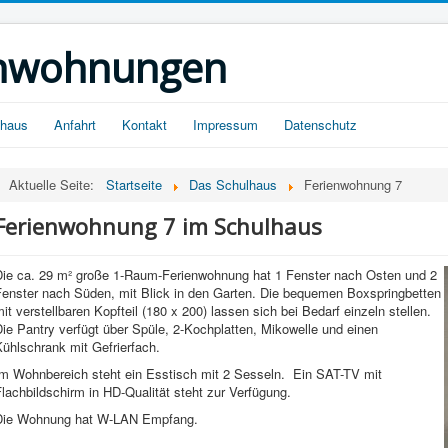
ienwohnungen
lhaus
Anfahrt
Kontakt
Impressum
Datenschutz
Aktuelle Seite:
Startseite
Das Schulhaus
Ferienwohnung 7
Ferienwohnung 7 im Schulhaus
Die ca. 29 m² große 1-Raum-Ferienwohnung hat 1 Fenster nach Osten und 2
Fenster nach Süden, mit Blick in den Garten. Die bequemen Boxspringbetten
it verstellbaren Kopfteil (180 x 200) lassen sich bei Bedarf einzeln stellen.
ie Pantry verfügt über Spüle, 2-Kochplatten, Mikowelle und einen
ühlschrank mit Gefrierfach.
Im Wohnbereich steht ein Esstisch mit 2 Sesseln. Ein SAT-TV mit
lachbildschirm in HD-Qualität steht zur Verfügung.
Die Wohnung hat W-LAN Empfang.